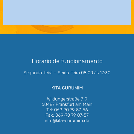
Horário de funcionamento
Segunda-feira – Sexta-feira 08:00 às 17:30
KITA CURUMIM
Wildungerstraße 7-9
60487 Frankfurt am Main
Tel: 069-70 79 87-56
Fax: 069-70 79 87-57
info@kita-curumim.de